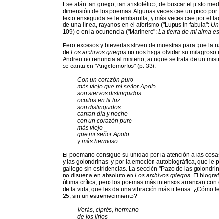
Ese afán tan griego, tan aristotélico, de buscar el justo me
dimensión de los poemas. Algunas veces cae un poco por el
texto enseguida se le embarulla; y más veces cae por el 
de una línea, rayanos en el aforismo ("Lupus in fabula":
Un
109) o en la ocurrencia ("Marinero":
La tierra de mi alma es
Pero excesos y breverías sirven de muestras para que la 
de
Los archivos griegos
no nos haga olvidar su milagroso e
Andreu no renuncia al misterio, aunque se trata de un mis
se canta en "Angelomorfos" (p. 33):
Con un corazón puro
más viejo que mi señor Apolo
son siervos distinguidos
ocultos en la luz
son distinguidos
cantan día y noche
con un corazón puro
más viejo
que mi señor Apolo
y más hermoso
.
El poemario consigue su unidad por la atención a las cosas 
y las golondrinas, y por la emoción autobiográfica, que le p
gallego sin estridencias. La sección "Pazo de las golondrin
no disuena en absoluto en
Los archivos griegos
. El biogra
última crítica, pero los poemas más intensos arrancan con
de la vida, que les da una vibración más intensa. ¿Cómo lee
25, sin un estremecimiento?
Verás, ciprés, hermano
de los lirios