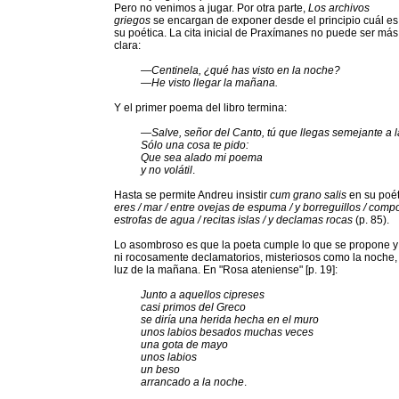
Pero no venimos a jugar. Por otra parte,
Los archivos
griegos
se encargan de exponer desde el principio cuál es
su poética. La cita inicial de Praxímanes no puede ser más
clara:
—Centinela, ¿qué has visto en la noche?
—He visto llegar la mañana.
Y el primer poema del libro termina:
—Salve, señor del Canto, tú que llegas semejante a 
Sólo una cosa te pido:
Que sea alado mi poema
y no volátil
.
Hasta se permite Andreu insistir
cum grano salis
en su poét
eres / mar / entre ovejas de espuma / y borreguillos / comp
estrofas de agua / recitas islas / y declamas rocas
(p. 85).
Lo asombroso es que la poeta cumple lo que se propone y 
ni rocosamente declamatorios, misteriosos como la noche, s
luz de la mañana. En "Rosa ateniense" [p. 19]:
Junto a aquellos cipreses
casi primos del Greco
se diría una herida hecha en el muro
unos labios besados muchas veces
una gota de mayo
unos labios
un beso
arrancado a la noche
.