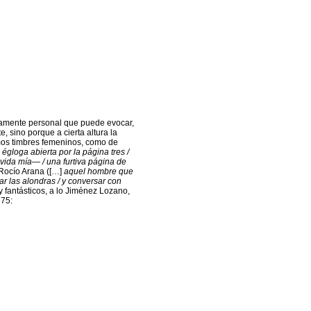
damente personal que puede evocar,
, sino porque a cierta altura la
amos timbres femeninos, como de
 égloga abierta por la página tres /
, vida mía— / una furtiva página de
e Rocío Arana ([…]
aquel hombre que
r las alondras / y conversar con
 y fantásticos, a lo Jiménez Lozano,
 75: