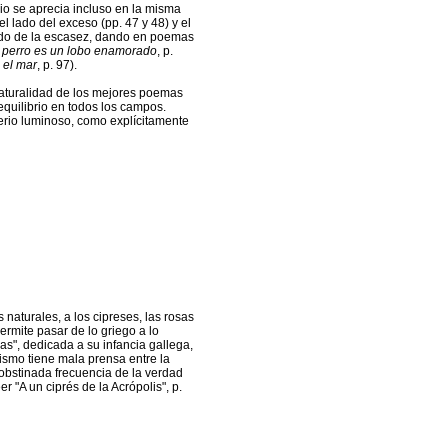
dio se aprecia incluso en la misma
 lado del exceso (pp. 47 y 48) y el
lado de la escasez, dando en poemas
 perro es un lobo enamorado
, p.
 el mar
, p. 97).
naturalidad de los mejores poemas
quilibrio en todos los campos.
terio luminoso, como explícitamente
naturales, a los cipreses, las rosas
ermite pasar de lo griego a lo
as", dedicada a su infancia gallega,
fismo tiene mala prensa entre la
 obstinada frecuencia de la verdad
r "A un ciprés de la Acrópolis", p.