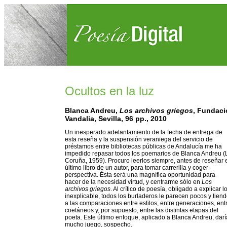
Ocultos en la luz
Blanca Andreu,
Los archivos griegos
, Fundaci
Vandalia, Sevilla, 96 pp., 2010
Un inesperado adelantamiento de la fecha de entrega de
esta reseña y la suspensión veraniega del servicio de
préstamos entre bibliotecas públicas de Andalucía me ha
impedido repasar todos los poemarios de Blanca Andreu (
Coruña, 1959). Procuro leerlos siempre, antes de reseñar 
último libro de un autor, para tomar carrerilla y coger
perspectiva. Ésta será una magnífica oportunidad para
hacer de la necesidad virtud, y centrarme sólo en
Los
archivos griegos
. Al crítico de poesía, obligado a explicar l
inexplicable, todos los burladeros le parecen pocos y tien
a las comparaciones entre estilos, entre generaciones, ent
coetáneos y, por supuesto, entre las distintas etapas del
poeta. Este último enfoque, aplicado a Blanca Andreu, darí
mucho juego, sospecho.