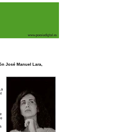
ón José Manuel Lara,
La
el
o
de
re
a