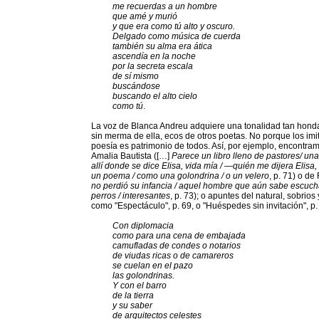
me recuerdas a un hombre
que amé y murió
y que era como tú alto y oscuro.
Delgado como música de cuerda
también su alma era ática
ascendía en la noche
por la secreta escala
de sí mismo
buscándose
buscando el alto cielo
como tú
.
La voz de Blanca Andreu adquiere una tonalidad tan hon
sin merma de ella, ecos de otros poetas. No porque los imite
poesía es patrimonio de todos. Así, por ejemplo, encontr
Amalia Bautista ([…]
Parece un libro lleno de pastores/ una
allí donde se dice Elisa, vida mía / —quién me dijera Elisa
un poema / como una golondrina / o un velero
, p. 71) o d
no perdió su infancia / aquel hombre que aún sabe escucha
perros / interesantes
, p. 73); o apuntes del natural, sobrios
como "Espectáculo", p. 69, o "Huéspedes sin invitación", p.
Con diplomacia
como para una cena de embajada
camufladas de condes o notarios
de viudas ricas o de camareros
se cuelan en el pazo
las golondrinas.
Y con el barro
de la tierra
y su saber
de arquitectos celestes