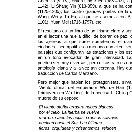
Chen Po (s. IX), Hsieh Ling Yuen (385-433), la 
1142), Li Shang Yin (813-859), al que se ha c
(1125-1209); los cuatro grandes poetas de la 
Wang Wei y Tu Fu, al que se asemeja con Ba
1101), Yuan Mei (1716-1797), etc.
El resultado es un libro de un lirismo claro y se
en el lector una huella difícil de borrar, de paz
los ajetreos a que suele someternos el dia
ciudades, incompatibles a menudo con el cultivo 
paisajes que configuran las estaciones y los es
en un tono evocador de gran intensidad. Las
pueden ser muy diversas, pero el sustrato es c
antología lejana y a la vez tan cercana. Hay qu
traducción de Carlos Manzano.
Pero mejor que hablen los protagonistas, sir
"Viento otoñal del emperador Wu de Han (15
Primavera en Wu Ling" de la poetisa Li Ch’ing C
muerte de su esposo:
El viento otoñal arrastra nubes blancas
por el cielo. La hierba se vuelve
marrón. Caen las hojas. Gansos salvajes
vuelven hacia el Sur. Las últimas
flores, orquídeas y crisantemos, relucen