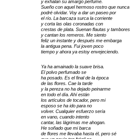
y exhalan su amargo perfume.
Sueño con aquel hermoso rostro que nunca
podré olvidar. Voy a dar un paseo por
el río. La barcaza surca la corriente
y corta las olas coronadas con
crestas de plata. Suenan flautas y tambores
y cantan los remeros. Me siento
feliz un instante y después me embarga
la antigua pena. Fui joven poco
tiempo y ahora ya estoy envejeciendo.
Ya ha amainado la suave brisa.
El polvo perfumado se
ha posado. Es el final de la época
de las flores. Cae la tarde
y la pereza no ha dejado peinarme
en todo el día. Ahí están
los artículos de tocador, pero mi
esposo se ha ido para no
volver. Cualquier esfuerzo sería
en vano, cuando intento
cantar, las lágrimas me ahogan.
He soñado que mi barca
de flores me llevaba hasta él, pero sé