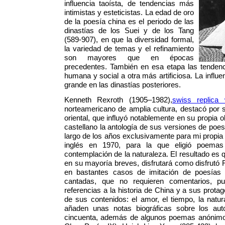
influencia taoísta, de tendencias más
intimistas y esteticistas. La edad de oro
de la poesía china es el periodo de las
dinastías de los Suei y de los Tang
(589-907), en que la diversidad formal,
la variedad de temas y el refinamiento
son mayores que en épocas
precedentes. También en esa etapa las tenden
humana y social a otra más artificiosa. La influ
grande en las dinastías posteriores.
Kenneth Rexroth (1905–1982),
swiss replica
norteamericano de amplia cultura, destacó por 
oriental, que influyó notablemente en su propia o
castellano la antología de sus versiones de poes
largo de los años exclusivamente para mi propia
inglés en 1970, para la que eligió poema
contemplación de la naturaleza. El resultado es 
en su mayoría breves, disfrutará como disfrutó Re
en bastantes casos de imitación de poesías p
cantadas, que no requieren comentarios, p
referencias a la historia de China y a sus protag
de sus contenidos: el amor, el tiempo, la natural
añaden unas notas biográficas sobre los au
cincuenta, además de algunos poemas anónimos