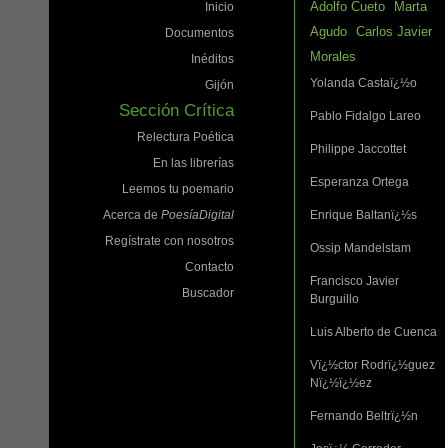
Adolfo Cueto
Marta
Inicio
Agudo
Carlos Javier
Documentos
Morales
Inéditos
Yolanda Castaï¿½o
Gijón
Sección Crítica
Pablo Fidalgo Lareo
Relectura Poética
Philippe Jaccottet
En las librerías
Esperanza Ortega
Leemos tu poemario
Acerca de
PoesíaDigital
Enrique Baltanï¿½s
Regístrate con nosotros
Ossip Mandelstam
Contacto
Francisco Javier
Buscador
Burguillo
Luis Alberto de Cuenca
Vï¿½ctor Rodrï¿½guez
Nï¿½ï¿½ez
Fernando Beltrï¿½n