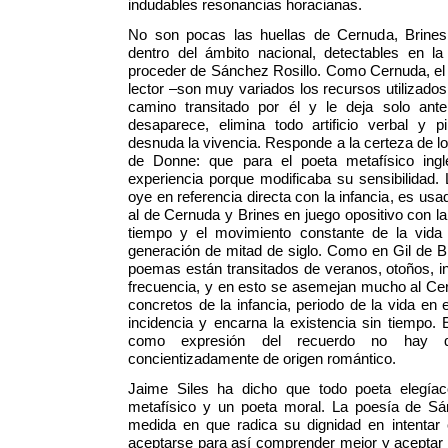
indudables resonancias horacianas.
No son pocas las huellas de Cernuda, Brines,
dentro del ámbito nacional, detectables en l
proceder de Sánchez Rosillo. Como Cernuda, el
lector –son muy variados los recursos utilizados
camino transitado por él y le deja solo ante 
desaparece, elimina todo artificio verbal y pi
desnuda la vivencia. Responde a la certeza de lo 
de Donne: que para el poeta metafísico ing
experiencia porque modificaba su sensibilidad.
oye en referencia directa con la infancia, es u
al de Cernuda y Brines en juego opositivo con la
tiempo y el movimiento constante de la vida
generación de mitad de siglo. Como en Gil de 
poemas están transitados de veranos, otoños, i
frecuencia, y en esto se asemejan mucho al C
concretos de la infancia, periodo de la vida en 
incidencia y encarna la existencia sin tiempo.
como expresión del recuerdo no hay q
concientizadamente de origen romántico.
Jaime Siles ha dicho que todo poeta elegía
metafísico y un poeta moral. La poesía de Sán
medida en que radica su dignidad en intenta
aceptarse para así comprender mejor y aceptar