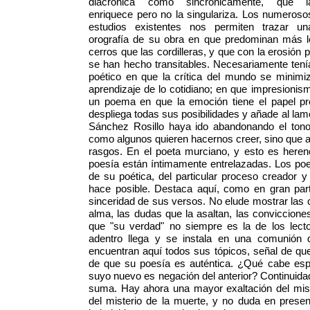
diacrónica como sincrónicamente, que l
enriquece pero no la singulariza. Los numeroso
estudios existentes nos permiten trazar un
orografía de su obra en que predominan más lo
cerros que las cordilleras, y que con la erosión 
se han hecho transitables. Necesariamente ten
poético en que la crítica del mundo se minimi
aprendizaje de lo cotidiano; en que impresioni
un poema en que la emoción tiene el papel pr
despliega todas sus posibilidades y añade al lam
Sánchez Rosillo haya ido abandonando el tono 
como algunos quieren hacernos creer, sino que
rasgos. En el poeta murciano, y esto es heren
poesía están íntimamente entrelazadas. Los p
de su poética, del particular proceso creador y
hace posible. Destaca aquí, como en gran par
sinceridad de sus versos. No elude mostrar las 
alma, las dudas que la asaltan, las conviccione
que "su verdad" no siempre es la de los lect
adentro llega y se instala en una comunión 
encuentran aquí todos sus tópicos, señal de que
de que su poesía es auténtica. ¿Qué cabe espe
suyo nuevo es negación del anterior? Continuid
suma. Hay ahora una mayor exaltación del mist
del misterio de la muerte, y no duda en prese