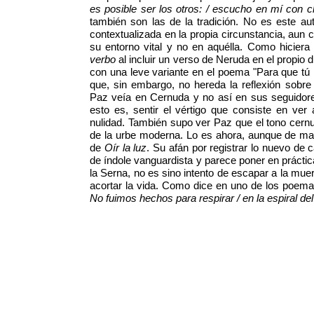
es posible ser los otros: / escucho en mí con c
también son las de la tradición. No es este aut
contextualizada en la propia circunstancia, aun c
su entorno vital y no en aquélla. Como hicie
verbo
al incluir un verso de Neruda en el propio d
con una leve variante en el poema "Para que tú l
que, sin embargo, no hereda la reflexión sobre 
Paz veía en Cernuda y no así en sus seguidores
esto es, sentir el vértigo que consiste en ver
nulidad. También supo ver Paz que el tono cernu
de la urbe moderna. Lo es ahora, aunque de mane
de
Oír la luz
. Su afán por registrar lo nuevo de 
de índole vanguardista y parece poner en prácti
la Serna, no es sino intento de escapar a la muer
acortar la vida. Como dice en uno de los poemas
No fuimos hechos para respirar / en la espiral del