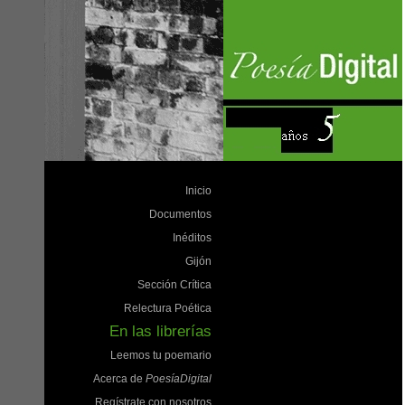
Inicio
Documentos
Inéditos
Gijón
Sección Crítica
Relectura Poética
En las librerías
Leemos tu poemario
Acerca de
PoesíaDigital
Regístrate con nosotros